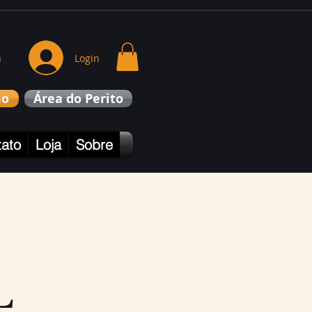
o
Login
no
Área do Perito
ato
Loja
Sobre
L