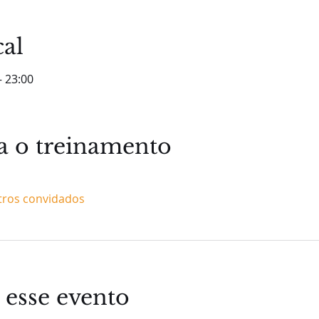
cal
– 23:00
ra o treinamento
tros convidados
 esse evento