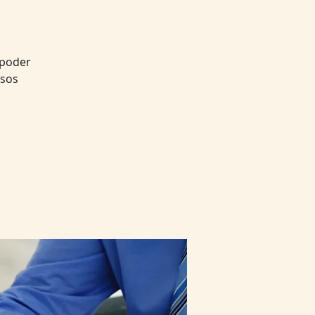
 poder
rsos