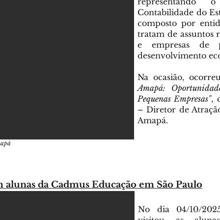
representando 
Contabilidade do 
composto por entid
tratam de assuntos 
e empresas de p
desenvolvimento ec
Na ocasião, ocorre
Amapá: Oportunidad
Pequenas Empresas"
, 
– Diretor de Atraçã
Amapá.
mapá
 alunas da Cadmus Educação em São Paulo
No dia 04/10/2025