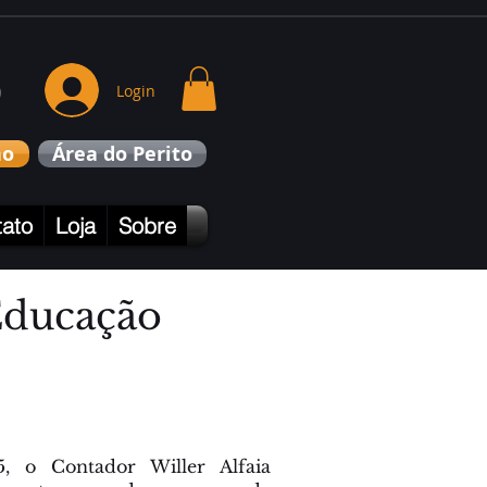
o
Login
no
Área do Perito
ato
Loja
Sobre
Educação
, o Contador Willer Alfaia