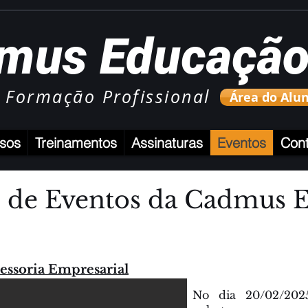
mus Educaçã
 Formação Profissional
Área do Alu
sos
Treinamentos
Assinaturas
Eventos
Cont
o de Eventos da Cadmus 
sessoria Empresarial
No dia 20/02/2025