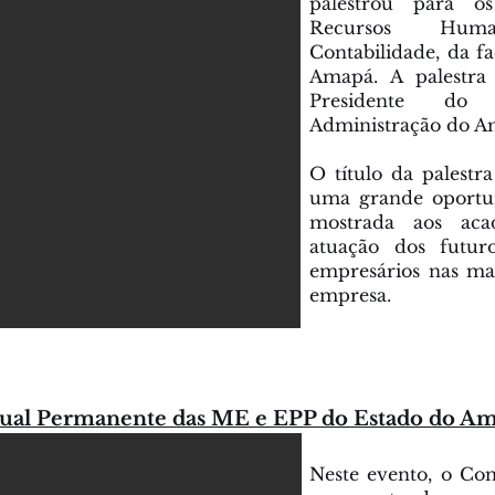
palestrou para o
Recursos Huma
Contabilidade, da f
Amapá. A palestr
Presidente do
Administração do Ama
O título da palestra
uma grande oportun
mostrada aos aca
atuação dos futuro
empresários nas ma
empresa.
ual Permanente das ME e EPP do Estado do A
Neste evento, o Con