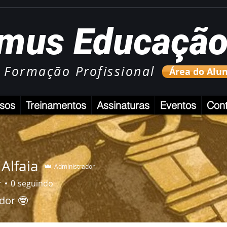
mus Educaçã
 Formação Profissional
Área do Alu
sos
Treinamentos
Assinaturas
Eventos
Cont
 Alfaia
Administrador
r
0
seguindo
dor 🤓